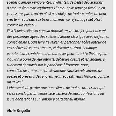
scènes d’amour revigorantes, vivifiantes, de belles déclarations,
d’amours frais mais mythiques ! L’amour classique ça fait du bien,
ça rassure, parce qu’on n’est pas obligé de tout raconter, on peut
s’en tenir au Beau, aux bons moments, ça rajeunit, ça fait plaisir
comme un cadeau.
Et si l’envie mêlée au constat donnait un vrai projet : jouer devant
des personnes âgées des scènes d’amour classique avec de jeunes
comédien.ne.s, puis faire travailler les personnes âgées autour de
ces scènes de jeunes amours, et discuter surtout, échanger,
écouter leurs confidences amoureuses peut-être ? Le théâtre peut-
il ouvrir la porte de leur intimité, délier les cœurs et les langues, si
rudement éprouvés par la pandémie ? Pouvons-nous,
comédien.ne.s, être une oreille attentive aux secrets amoureux
passés et présents des ancien. ne.s, recueillir leurs histoires comme
un calice ?
L’idée serait de garder une trace filmée de tout ce processus, qui
serait conclu par un temps face caméra de leurs confessions ou
leurs déclarations sur l’amour à partager au monde.
Alizée Bingöllü