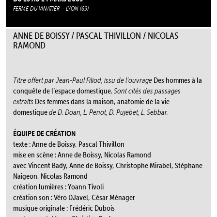
FERME DU VINATIER – LYON (69)
ANNE DE BOISSY / PASCAL THIVILLON / NICOLAS
RAMOND
Titre offert par Jean-Paul Filiod, issu de l’ouvrage
Des hommes à la
conquête de l’espace domestique.
Sont cités des passages
extraits
Des femmes dans la maison, anatomie de la vie
domestique
de D. Doan, L. Penot, D. Pujebet, L. Sebbar.
ÉQUIPE DE CRÉATION
texte : Anne de Boissy, Pascal Thivillon
mise en scène : Anne de Boissy, Nicolas Ramond
avec Vincent Bady, Anne de Boissy, Christophe Mirabel, Stéphane
Naigeon, Nicolas Ramond
création lumières : Yoann Tivoli
création son : Véro DJavel, César Ménager
musique originale : Frédéric Dubois