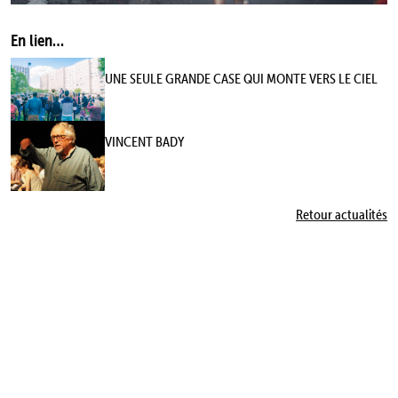
En lien…
UNE SEULE GRANDE CASE QUI MONTE VERS LE CIEL
VINCENT BADY
Retour actualités
LES TROIS-HUIT, COMPAGNIE DE THÉÂTRE, AU NTH8 22 RUE CDT PEGOUT 69008 LYON
FRANCE +33 (0)4 78 78 33 30 production@nth8.com