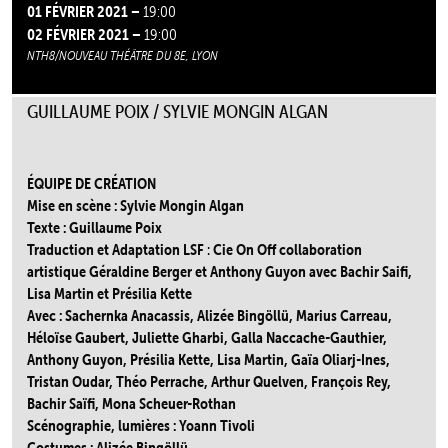
01 FÉVRIER 2021 –
19:00
02 FÉVRIER 2021 –
19:00
NTH8/NOUVEAU THÉÂTRE DU 8E, LYON
GUILLAUME POIX / SYLVIE MONGIN ALGAN
ÉQUIPE DE CRÉATION
Mise en scène : Sylvie Mongin Algan
Texte : Guillaume Poix
Traduction et Adaptation
LSF
:
Cie On Off collaboration
artistique Géraldine Berger et Anthony Guyon avec Bachir Saifi,
Lisa Martin et Présilia Kette
Avec : Sachernka Anacassis, Alizée Bingöllü, Marius Carreau,
Héloïse Gaubert, Juliette Gharbi, Galla Naccache-Gauthier,
Anthony Guyon, Présilia Kette, Lisa Martin, Gaïa Oliarj-Ines,
Tristan Oudar, Théo Perrache, Arthur Quelven, François Rey,
Bachir Saïfi, Mona Scheuer-Rothan
Scénographie, lumières : Yoann Tivoli
Costumes : Alizée Bingöllü