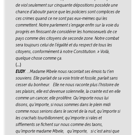
de viol seulement sur cinquante dépositions possède une
chance d’aboutir parce que les policiers sont complices de
ces crimes quand ce ne sont pas eux-mêmes qui les
commettent. Notre parlement s’engage enfin sur la voie du
progrès en finissant de considérer les homosexuels de ce
pays comme des citoyens de seconde zone. Notre combat
sera toujours celui de l’égalité et du respect de tous les
citoyens, conformément à notre Constitution. » Voilà,
quelque chose comme ça.
(…)
EUDY
. …
Madame Mbele nous racontait ses émois tu t’en
souviens. Elle parlait de sa voix triste et fossile, parlait sans
cesser du bonheur. Elle ne nous raconte plus l’histoire de
ses plaisirs, elle est devenue solennelle, la crainte est en elle
comme un cancer, elle prolifère. Qu’importe nous lui
disons, qu’importe, si nous sommes dans le plein midi
comme nous serions dans le secret de la nuit, qu’importe si
les crachats tourbillonnent, qu’importe si râles et
sifflements se fichent sur nous comme des taons,
qu’importe madame Mbele, qu’importe, si c’est ainsi que