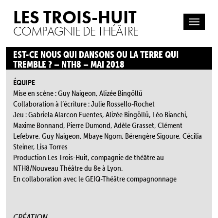
LES TROIS-HUIT
COMPAGNIE DE THÉÂTRE
EST-CE NOUS QUI DANSONS OU LA TERRE QUI
TREMBLE ? – NTH8 – MAI 2018
ÉQUIPE
Mise en scène : Guy Naigeon, Alizée Bingöllü
Collaboration à l’écriture : Julie Rossello-Rochet
Jeu : Gabriela Alarcon Fuentes, Alizée Bingöllü, Léo Bianchi,
Maxime Bonnand, Pierre Dumond, Adèle Grasset, Clément
Lefebvre, Guy Naigeon, Mbaye Ngom, Bérengère Sigoure, Cécilia
Steiner, Lisa Torres
Production Les Trois-Huit, compagnie de théâtre au
NTH8/Nouveau Théâtre du 8e à Lyon.
En collaboration avec le GEIQ-Théâtre compagnonnage
CRÉATION