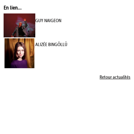
En lien…
GUY NAIGEON
ALIZÉE BINGÖLLÜ
Retour actualités
LES TROIS-HUIT, COMPAGNIE DE THÉÂTRE, AU NTH8 22 RUE CDT PEGOUT 69008 LYON